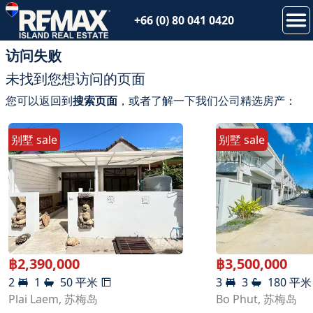
+66 (0) 80 041 0420
访问失败
未找到您想访问的页面
您可以返回到
搜索页面
，或者了解一下我们公司精选房产：
别墅
sale
别墅
sale
฿
2,390,000
฿
3,500,000
2
1
50
平米
3
3
180
平米
Plai Laem
,
苏梅岛
Bo Phut
,
苏梅岛