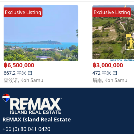
Exclusive Listing
Exclusive Listing
฿
6,500,000
฿
3,000,000
667.2
平米
472
平米
查汶诺
,
Koh Samui
眉南
,
Koh Samui
REMAX Island Real Estate
+66 (0) 80 041 0420