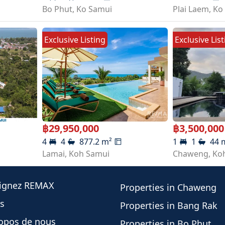
Bo Phut
,
Ko Samui
Plai Laem
,
Ko
Exclusive Listing
Exclusive Lis
฿
29,950,000
฿
3,500,000
4
4
877.2
m²
1
1
44
Lamai
,
Koh Samui
Chaweng
,
Ko
oignez REMAX
Properties in Chaweng
s
Properties in Bang Rak
opos de nous
Properties in Bo Phut