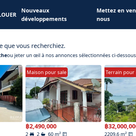
Nouveaux
Mettez en ven
LOUER
développements
nous
e que vous recherchiez.
che
ou jeter un œil à nos annonces sélectionnées ci-dessous
Maison
pour
sale
Terrain
pour
฿
2,490,000
฿
32,000,00
2
2
60
m²
2209.6
m²