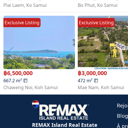
Plai Laem
,
Ko Samui
Bo Phut
,
Ko Samui
Exclusive Listing
Exclusive Listing
฿
6,500,000
฿
3,000,000
667.2
m²
472
m²
Chaweng Noi
,
Koh Samui
Mae Nam
,
Koh Samui
Rej
Blog
REMAX Island Real Estate
À pr