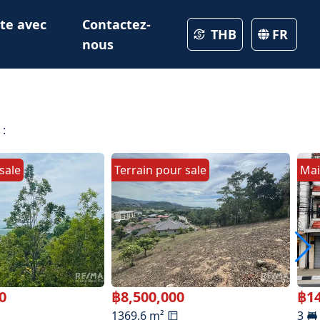
te avec
Contactez-
THB
FR
nous
 :
sale
Terrain
pour
sale
Mai
0
฿
8,500,000
฿
1
1369.6
m²
3