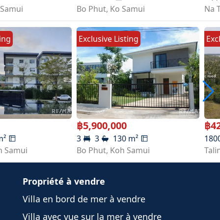
 Samui
Bo Phut
,
Ko Samui
Na 
ting
Exclusive Listing
Exc
฿
5,900,000
฿
4
m²
3
3
130
m²
180
h Samui
Bo Phut
,
Koh Samui
Tal
Propriété à vendre
Villa en bord de mer à vendre
Villa avec vue sur la mer à vendre