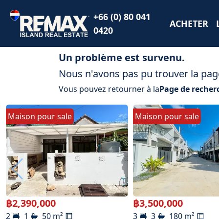
+66 (0) 80 041
ACHETER
0420
Un problème est survenu.
Nous n'avons pas pu trouver la pag
Vous pouvez retourner à la
Page de recher
Maison
pour
sale
Maison
pour
sale
฿
2,390,000
฿
3,500,000
2
1
50
m²
3
3
180
m²