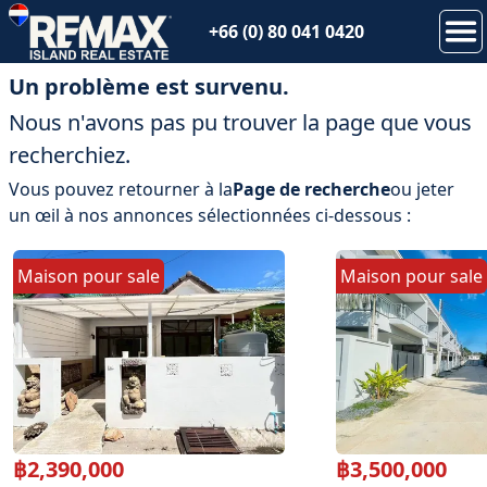
+66 (0) 80 041 0420
Un problème est survenu.
Nous n'avons pas pu trouver la page que vous
recherchiez.
Vous pouvez retourner à la
Page de recherche
ou jeter
un œil à nos annonces sélectionnées ci-dessous :
Maison
pour
sale
Maison
pour
sale
฿
2,390,000
฿
3,500,000