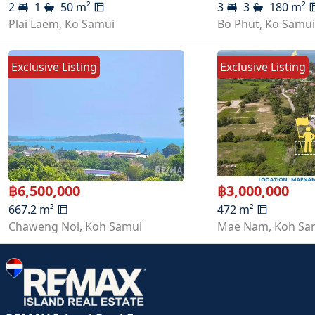
2
1
50
m²
3
3
180
m²
Plai Laem
,
Ko Samui
Bo Phut
,
Ko Samu
Exclusive Listing
Exclusive Listing
฿
6,500,000
฿
3,000,000
667.2
m²
472
m²
Chaweng Noi
,
Koh Samui
Mae Nam
,
Koh Sa