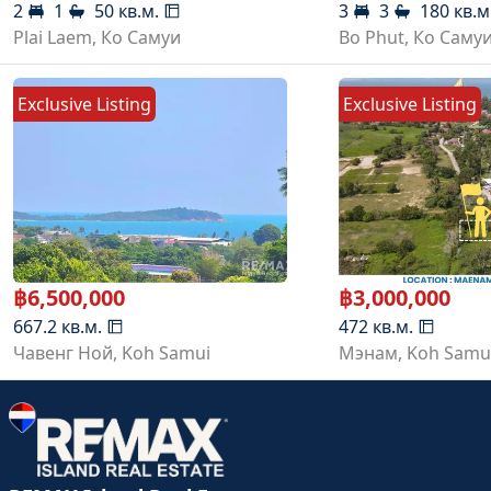
2
1
50
кв.м.
3
3
180
кв.м
Plai Laem
,
Ко Самуи
Bo Phut
,
Ко Саму
Exclusive Listing
Exclusive Listing
฿
6,500,000
฿
3,000,000
667.2
кв.м.
472
кв.м.
Чавенг Ной
,
Koh Samui
Мэнам
,
Koh Samu