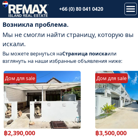
+66 (0) 80 041 0420
Возникла проблема.
Мы не смогли найти страницу, которую вы
искали.
Вы можете вернуться на
Страница поиска
или
взглянуть на наши избранные объявления ниже:
Дом
для
sale
Дом
для
sale
฿
2,390,000
฿
3,500,000