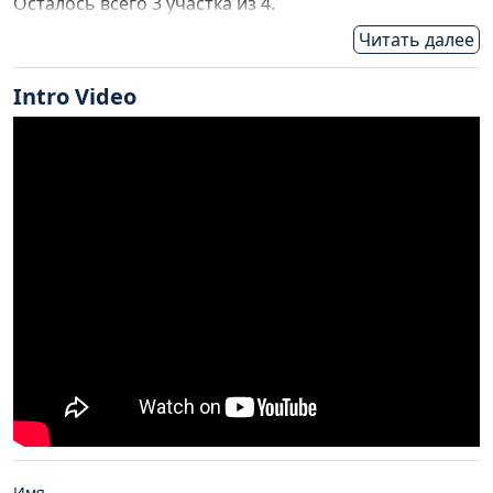
Осталось всего 3 участка из 4.
Редкая возможность приобрести землю в тихом,
Читать далее
природном месте, в окружении кокосовых пальм.
Идеально подходит для частной резиденции или
Intro Video
инвестиции в арендную виллу.
Доступные участки для продажи
Участок 1: Площадь участка: 679,29 кв.м. Цена
продажи: 3 450 000 бат
Ключевые особенности
Земельный титул Чанот (безусловное право
собственности)
Частная бетонная подъездная дорога
Пологий склон, идеально подходит для
строительства
В окружении природы, с частичным видом на горы
Электричество доступно поблизости
Безопасное, тихое и жилое место
Подходит для частного дома или арендного проекта
Имя