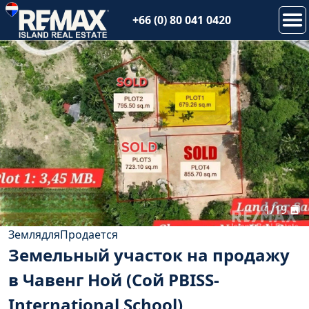
+66 (0) 80 041 0420
1
/
19
Земля
для
Продается
Земельный участок на продажу
в Чавенг Ной (Сой PBISS-
International School)