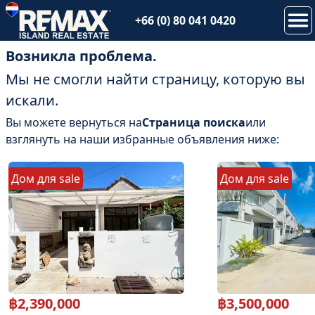
+66 (0) 80 041 0420
Возникла проблема.
Мы не смогли найти страницу, которую вы
искали.
Вы можете вернуться на
Страница поиска
или
взглянуть на наши избранные объявления ниже:
Дом
для
sale
Дом
для
sale
฿
2,390,000
฿
3,500,000